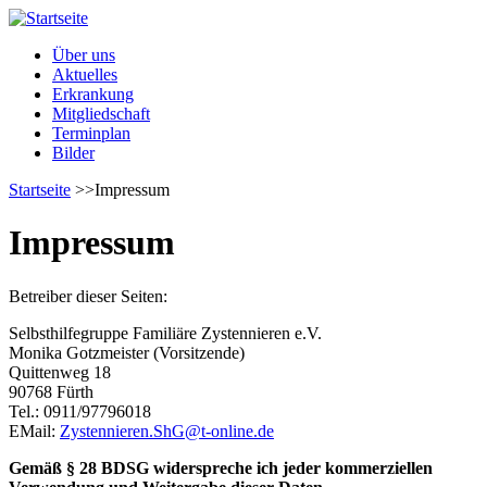
Direkt zum Inhalt
Über uns
Aktuelles
Erkrankung
Mitgliedschaft
Terminplan
Bilder
Startseite
>>
Impressum
Impressum
Betreiber dieser Seiten:
Selbsthilfegruppe Familiäre Zystennieren e.V.
Monika Gotzmeister (Vorsitzende)
Quittenweg 18
90768 Fürth
Tel.: 0911/97796018
EMail:
Zystennieren.ShG@t-online.de
Gemäß § 28 BDSG widerspreche ich jeder kommerziellen