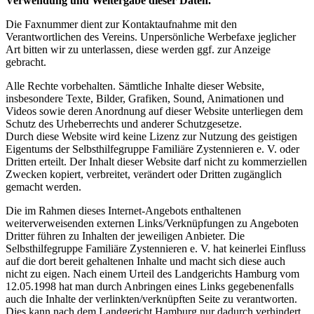
Verwendung und Weitergabe dieser Daten.
Die Faxnummer dient zur Kontaktaufnahme mit den
Verantwortlichen des Vereins. Unpersönliche Werbefaxe jeglicher
Art bitten wir zu unterlassen, diese werden ggf. zur Anzeige
gebracht.
Alle Rechte vorbehalten. Sämtliche Inhalte dieser Website,
insbesondere Texte, Bilder, Grafiken, Sound, Animationen und
Videos sowie deren Anordnung auf dieser Website unterliegen dem
Schutz des Urheberrechts und anderer Schutzgesetze.
Durch diese Website wird keine Lizenz zur Nutzung des geistigen
Eigentums der Selbsthilfegruppe Familiäre Zystennieren e. V. oder
Dritten erteilt. Der Inhalt dieser Website darf nicht zu kommerziellen
Zwecken kopiert, verbreitet, verändert oder Dritten zugänglich
gemacht werden.
Die im Rahmen dieses Internet-Angebots enthaltenen
weiterverweisenden externen Links/Verknüpfungen zu Angeboten
Dritter führen zu Inhalten der jeweiligen Anbieter. Die
Selbsthilfegruppe Familiäre Zystennieren e. V. hat keinerlei Einfluss
auf die dort bereit gehaltenen Inhalte und macht sich diese auch
nicht zu eigen. Nach einem Urteil des Landgerichts Hamburg vom
12.05.1998 hat man durch Anbringen eines Links gegebenenfalls
auch die Inhalte der verlinkten/verknüpften Seite zu verantworten.
Dies kann nach dem Landgericht Hamburg nur dadurch verhindert